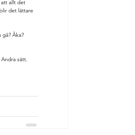
att allt det 
ir det lättare 
u gå? Åka? 
 Andra sätt. 