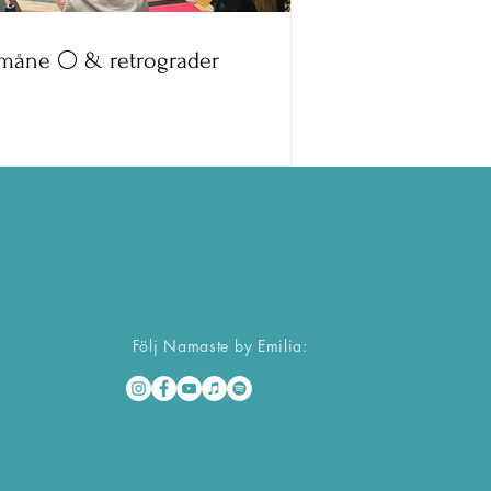
lmåne 🌕 & retrograder
åne 🌕 & retrograder
Följ Namaste by Emilia: