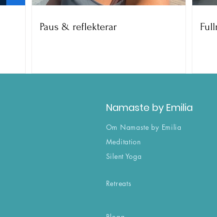
Paus & reflekterar
Paus & reflekterar
Ful
Fullm
Namaste by Emilia
Om Namaste by Emilia
Meditation
Silent Yoga
Retreats
Blogg