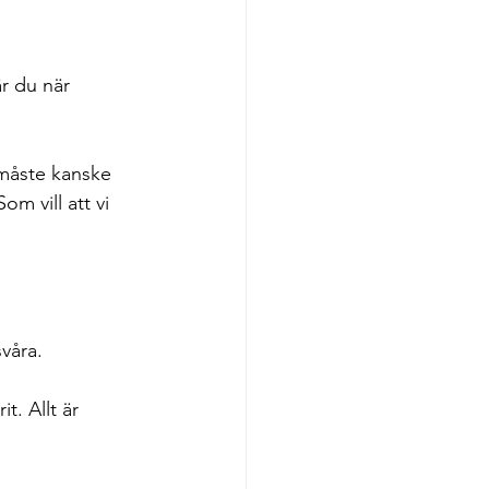
r du när 
 måste kanske 
m vill att vi 
våra. 
t. Allt är 