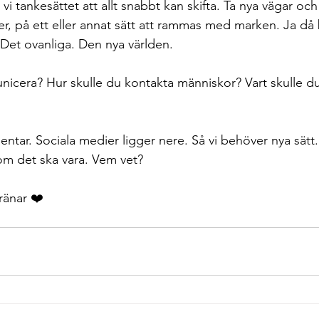
vi tankesättet att allt snabbt kan skifta. Ta nya vägar och 
 på ett eller annat sätt att rammas med marken. Ja då bl
a. Det ovanliga. Den nya världen. 
icera? Hur skulle du kontakta människor? Vart skulle d
tar. Sociala medier ligger nere. Så vi behöver nya sätt.
m det ska vara. Vem vet? 
ränar ❤️