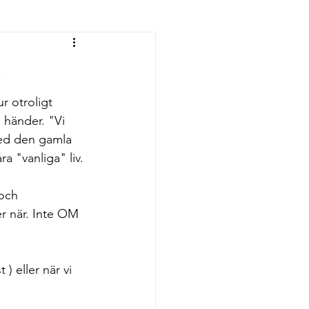
 
r otroligt 
 händer. "Vi 
med den gamla 
a "vanliga" liv. 
och 
r när. Inte OM 
) eller när vi 