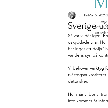
M
Emilia
Mar 5, 2024
2
I många 
Sverige un
förata b
att seda
Så var vi där igen. E
Pernilla
oskyddade vi är. Hur 
har inget att dölja"
Tiderna 
världens syn på kontr
bestå. Nä
jag nu d
Välkom
Vi behöver verktyg fö
tvåstegsauktoriteter
detta sker. 
Hur mår vi bör vi tror
inte kommer åt inform