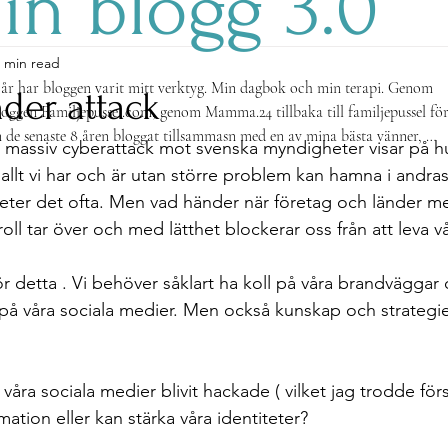
in blogg 3.0
 min read
år har bloggen varit mitt verktyg. Min dagbok och min terapi. Genom 
der attack
loggen Familjepussel.com, genom Mamma.24 tillbaka till familjepussel för
n de senaste 8 åren bloggat tillsammasn med en av mina bästa vänner, 
n massiv cyberattack mot svenska myndigheter visar på hu
 Wahlgren på hennens bloggbortal. 

allt vi har och är utan större problem kan hamna i andras
 heter det ofta. Men vad händer när företag och länder 
förändras men min oassion för det skrivna ordet kommer alltid alltid 
oll tar över och med lätthet blockerar oss från att leva vår
r Instagram inte räcker till och när min skrivlust blivit dörstor sjösätter 
enna 3.0 som ännu en gren på mitt livsträd. 

men
r detta . Vi behöver såklart ha koll på våra brandväggar 
 på våra sociala medier. Men också kunskap och strategie
 våra sociala medier blivit hackade ( vilket jag trodde först 
ation eller kan stärka våra identiteter? 