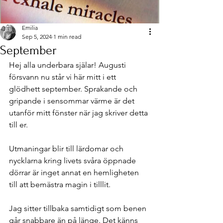
Emilia
Sep 5, 2024
1 min read
September
Hej alla underbara själar! Augusti 
försvann nu står vi här mitt i ett 
glödhett september. Sprakande och 
gripande i sensommar värme är det 
utanför mitt fönster när jag skriver detta 
till er. 
Utmaningar blir till lärdomar och 
nycklarna kring livets svåra öppnade 
dörrar är inget annat en hemligheten 
till att bemästra magin i tilllit. 
Jag sitter tillbaka samtidigt som benen 
går snabbare än på länge. Det känns 