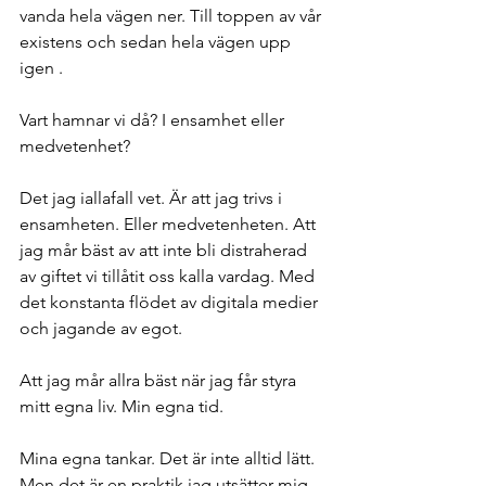
vanda hela vägen ner. Till toppen av vår 
existens och sedan hela vägen upp 
igen . 
Vart hamnar vi då? I ensamhet eller 
medvetenhet? 
Det jag iallafall vet. Är att jag trivs i 
ensamheten. Eller medvetenheten. Att 
jag mår bäst av att inte bli distraherad 
av giftet vi tillåtit oss kalla vardag. Med 
det konstanta flödet av digitala medier 
och jagande av egot. 
Att jag mår allra bäst när jag får styra 
mitt egna liv. Min egna tid. 
Mina egna tankar. Det är inte alltid lätt. 
Men det är en praktik jag utsätter mig 