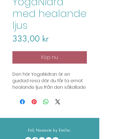
YogaNidra
med healande
ljus
Price
333,00 kr
Köp nu
Den här YogaNidran är en
guidad resa där du får ta emot
healande ljus från den såkallade
"källan" . Universums centrum och
olika färger får din kropp att
djupavslappna och
läka. Återhämtning & få tillbaka
ditt välmående. Ca 20 min lång.
Följ Namaste by Emilia:
Se till att ladda ner filen då