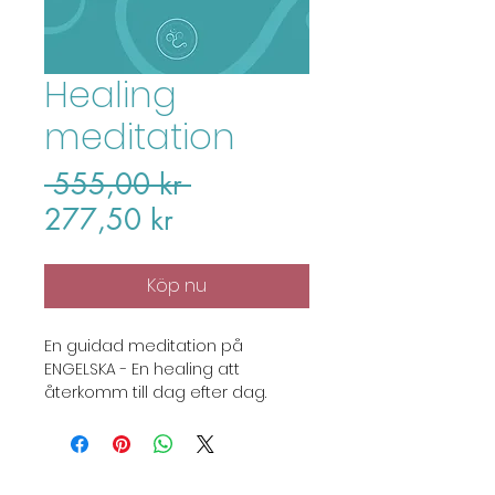
Healing
meditation
Regular
 555,00 kr 
Sale
Price
277,50 kr
Price
Köp nu
En guidad meditation på
ENGELSKA - En healing att
återkomm till dag efter dag.
Använd flera gånger i veckan
eller efter intensiva perioder - av
och med Emilia.
Direktnedladdning som .mp3-