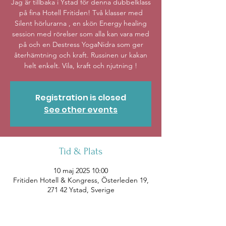
Jag är tillbaka i Ystad för denna dubbelklass
på fina Hotell Fritiden! Två klasser med
Silent hörlurarna , en skön Energy healing
session med rörelser som alla kan vara med
på och en Destress YogaNidra som ger
återhämtning och kraft. Russinen ur kakan
Registration is closed
See other events
Tid & Plats
10 maj 2025 10:00
Fritiden Hotell & Kongress, Österleden 19,
271 42 Ystad, Sverige