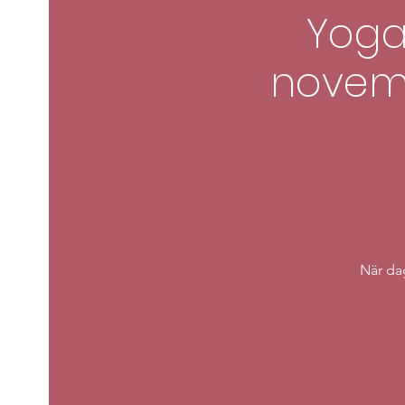
Yoga
novemb
När dag