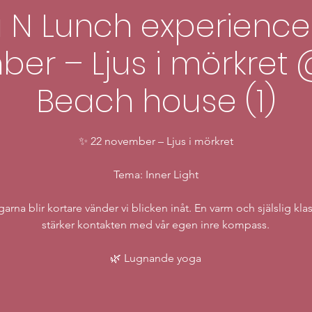
 N Lunch experience
er – Ljus i mörkret @
Beach house (1)
✨ 22 november – Ljus i mörkret
Tema: Inner Light
arna blir kortare vänder vi blicken inåt. En varm och själslig klas
stärker kontakten med vår egen inre kompass.
🌿 Lugnande yoga