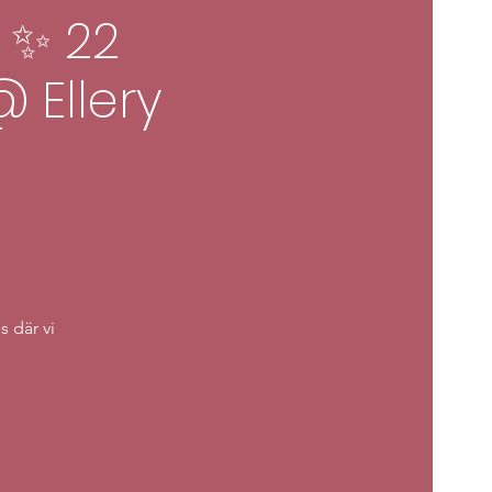
 ✨ 22
 Ellery
s där vi