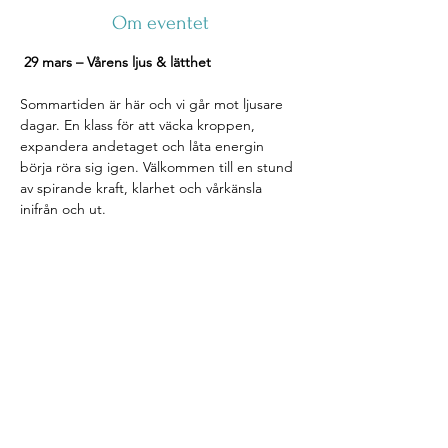
Om eventet
29 mars – Vårens ljus & lätthet
Sommartiden är här och vi går mot ljusare 
dagar. En klass för att väcka kroppen, 
expandera andetaget och låta energin 
börja röra sig igen. Välkommen till en stund 
av spirande kraft, klarhet och vårkänsla 
inifrån och ut.
Följ Namaste by Emilia:
Namaste Nyhetsbrev