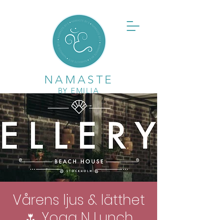
NAMASTE
BY EMILIA
Vårens ljus & lätthet
🌷 Yoga N Lunch