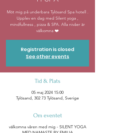
Möt mig på underbara Tylösand Spa hotell .
Upplev en dag med Silent yoga ,
mindfullness , pizza & SPA. Alla nivåer är
välkomna ❤️
Registration is closed
See other events
Tid & Plats
05 maj 2024 15:00
Tylösand, 302 73 Tylösand, Sverige
Om eventet
välkomna våren med mig - SILENT YOGA
MED NAMASTE BY EMILIA