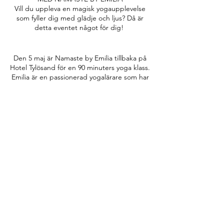
Vill du uppleva en magisk yogaupplevelse
som fyller dig med glädje och ljus? Då är
detta eventet något för dig!
Den 5 maj är Namaste by Emilia tillbaka på
Hotel Tylösand för en 90 minuters yoga klass.
Emilia är en passionerad yogalärare som har
fått många att älska yoga och mindfulness.
Silent Yoga är ett unikt koncept där alla
deltagare får ett par hörlurar. Yoga klassen
passar alla nivåer och fokuserar på
mindfulness med rörelser från den klassiska
Följ Namaste by Emilia:
hatha och vinyasa yogan.
Efter klassen blir det pizza buffé och så kan
Namaste Nyhetsbrev
du fortsätta att njuta av dagen i vårt
nyrenoverade spa. Här kan du slappna av i
Ta del av mitt nyhetsbrev för inspiration &
inomhus- och utomhuspooler, ångbastu,
exklusiva erbjudanden!
soft sauna, kallbad och mycket mer.