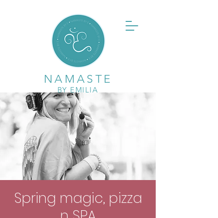
NAMASTE
BY EMILIA
Spring magic, pizza
n SPA