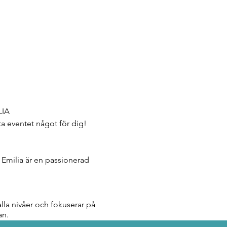
LIA
ta eventet något för dig!
 Emilia är en passionerad
.
alla nivåer och fokuserar på
gan.