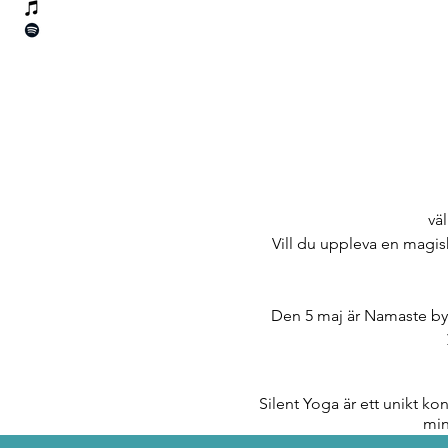
vä
Vill du uppleva en magis
Den 5 maj är Namaste by 
Silent Yoga är ett unikt ko
min