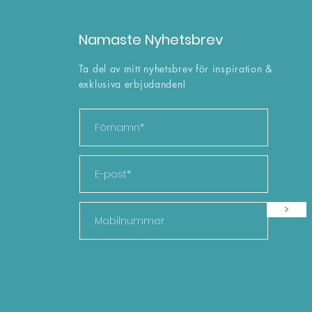
Efter klassen blir det pizz
Namaste Nyhetsbrev
av i inom
Ta del av mitt nyhetsbrev för inspiration &
exklusiva erbjudanden!
Detta är 
Ps
>