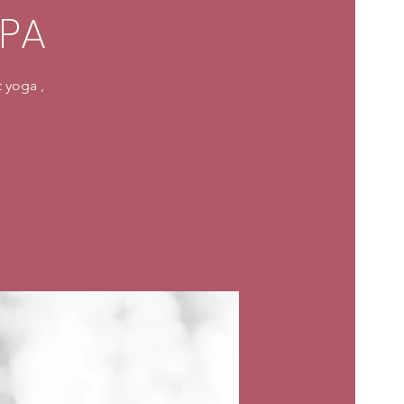
SPA
 yoga ,