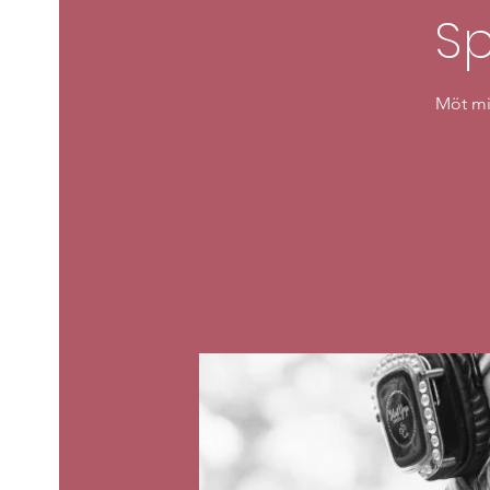
Sp
Möt mi