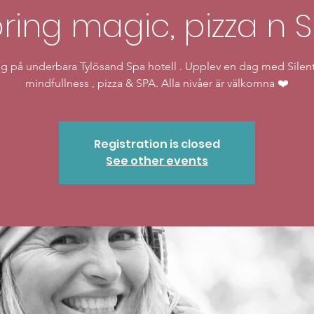
ring magic, pizza n 
g på underbara Tylösand Spa hotell . Upplev en dag med Silent
mindfullness , pizza & SPA. Alla nivåer är välkomna ❤️
Registration is closed
See other events