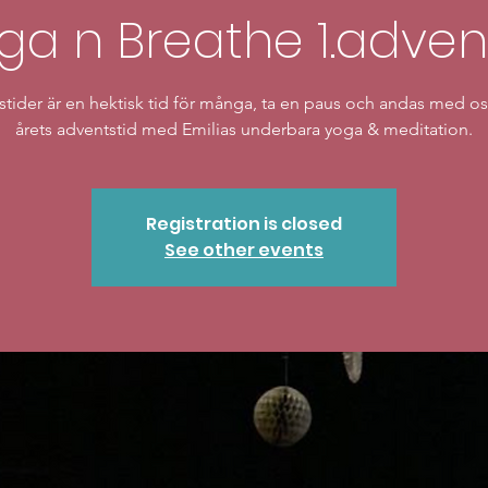
oga n Breathe 1.adven
tider är en hektisk tid för många, ta en paus och andas med os
årets adventstid med Emilias underbara yoga & meditation.
Registration is closed
See other events