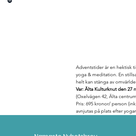
Adventstider är en hektisk 
yoga & meditation. En still
helt kan stänga av omvärlden
Var: Älta Kulturknut den 27 
(Oxelvägen 42, Älta centrum
Pris: 695 kronor/ person (in
avnjutas på plats efter yoga