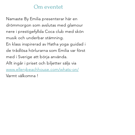
Om eventet
Namaste By Emilia presenterar här en 
drömmorgon som avslutas med glamour 
nere i prestigefyllda Coca club med skön 
musik och underbar stämning. 
En klass inspirerad av Hatha yoga guidad i 
de trådlösa hörlurarna som Emilia var först 
med i Sverige att börja använda. 
Allt ingår i priset och biljetter säljs via 
www.ellerybeachhouse.com/whats-on/
Varmt välkomna ! 
Följ Namaste by Emilia: