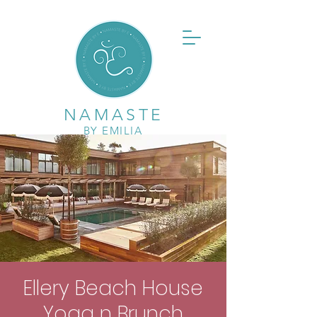
NAMASTE
BY EMILIA
Ellery Beach House
Yoga n Brunch