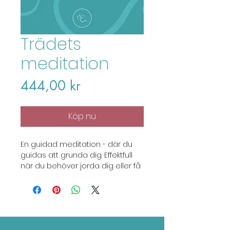
Trädets
meditation
Price
444,00 kr
Köp nu
En guidad meditation - där du
guidas att grunda dig. Effektfull
när du behöver jorda dig eller få
hjälp att grunda dig inför eller
efter påfrestningar - av och med
Emilia Löf Karlsson.
Direktnedladdning som .mp3-
format.