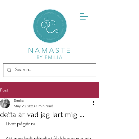
NAMASTE
BY EMILIA
Post
Emilia
May 23, 2023
1 min read
detta är vad jag lärt mig …
Livet pågår nu. 
Att man helt plötsligt får klarare syn när 